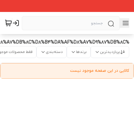
%D9%87%D9%88%D8%AF%20%D8%A2%D8%B2%D9%85%D8%A7%DB%8C%D8%B4%DA%AF%D8%A7%D9%87%DB%8C
پربازدیدترین
برندها
دسته‌بندی
فقط محصولات موجو
کالایی در این صفحه موجود نیست