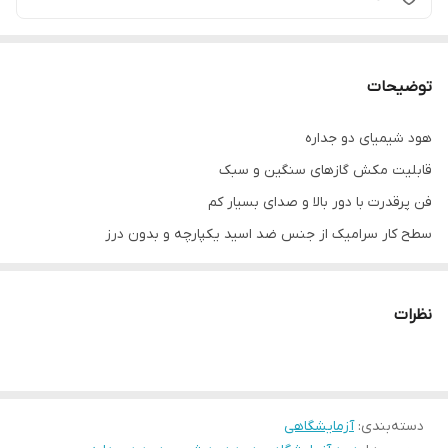
توضیحات
هود شیمیای دو جداره
قابلیت مکش گازهای سنگین و سبک
فن پرقدرت با دور بالا و صدای بسیار کم
سطح کار سرامیک از جنس ضد اسید یکپارچه و بدون درز
قرنیز داخلی از جنس PVC ضد اسید
بدنه یک پارچه بدون درز از جنس فولاد باپوشش رنگ الکترو استاتیک با
نظرات
ضخامت ۷۰۰میکرون
درب و نمای دستگاه جنس MDF و یراق آلات مرغوب
پایه از جنس کبالت با قابلیت ریگلاژ
دسته‌بندی
:
آزمایشگاهی
وزنه مخفی جاگذاری شده در داخل دستگاه