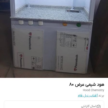
هود شیمی عرض ۸۰
Hood Chemistry
برند:
آفتاب نیل فام
۱سال گارانتی