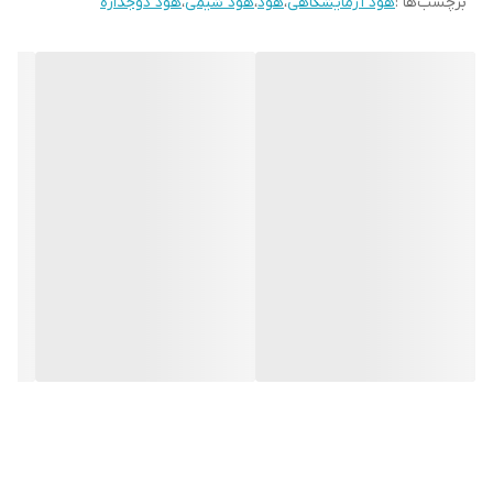
برچسب‌ها :
هود آزمایشگاهی
،
هود
،
هود شیمی
،
هود دوجداره
شیشه ۶میل
روشنایی LED ضد انفجار
با قابلیت تهویه هوای کابین پایینی
کاپ سینک از جنس اپوکسی ضد اسید