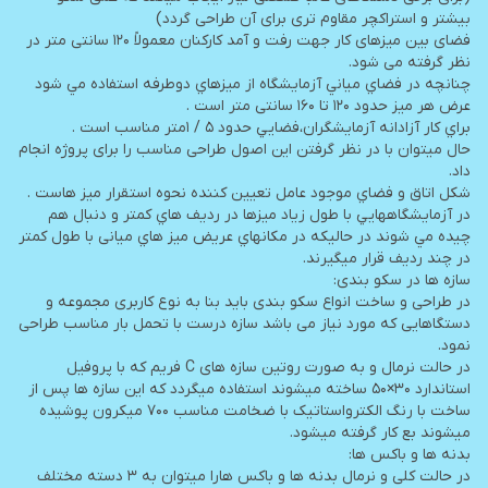
بیشتر و استراکچر مقاوم تری برای آن طراحی گردد)
فضای بین میزهای کار جهت رفت و آمد کارکنان معمولاً 120 سانتی متر در
نظر گرفته می شود.
ﭼﻨﺎﻧﭽﻪ در ﻓﻀﺎي ﻣﻴﺎﻧﻲ آزﻣﺎﻳﺸﮕﺎه از ﻣﻴﺰﻫﺎي دوﻃﺮﻓﻪ اﺳﺘﻔﺎده ﻣﻲ ﺷﻮد
ﻋﺮض ﻫﺮ ﻣﻴﺰ ﺣﺪود 120 تا 160 سانتی ﻣﺘﺮ اﺳﺖ .
ﺑﺮاي ﻛﺎر آزاداﻧﻪ آزﻣﺎﻳﺸﮕﺮان،ﻓﻀﺎﻳﻲ ﺣﺪود 5 / 1ﻣﺘﺮ ﻣﻨﺎﺳﺐ اﺳﺖ .
حال میتوان با در نظر گرفتن این اصول طراحی مناسب را برای پروژه انجام
داد.
ﺷﻜﻞ اﺗﺎق و ﻓﻀﺎي ﻣﻮﺟﻮد ﻋﺎﻣﻞ ﺗﻌﻴﻴﻦ ﻛﻨﻨﺪه ﻧﺤﻮه اﺳﺘﻘﺮار ﻣﻴﺰ ﻫﺎﺳﺖ .
در آزﻣﺎﻳﺸﮕﺎﻫﻬﺎﻳﻲ ﺑﺎ ﻃﻮل زﻳﺎد ﻣﻴﺰﻫﺎ در ردﻳﻒ ﻫﺎي ﻛﻤﺘﺮ و دﻧﺒﺎل ﻫﻢ
ﭼﻴﺪه ﻣﻲ ﺷﻮﻧﺪ در ﺣﺎﻟﻴﻜﻪ در ﻣﻜﺎﻧﻬﺎي ﻋﺮﻳﺾ ﻣﻴﺰ ﻫﺎي میانی با طول کمتر
در چند ردیف قرار میگیرند.
سازه ها در سکو بندی:
در طراحی و ساخت انواع سکو بندی باید بنا به نوع کاربری مجموعه و
دستگاهایی که مورد نیاز می باشد سازه درست با تحمل بار مناسب طراحی
نمود.
در حالت نرمال و به صورت روتین سازه های C فریم که با پروفیل
استاندارد ۳۰×۵۰ ساخته میشوند استفاده میگردد که این سازه ها پس از
ساخت با رنگ الکترواستاتیک با ضخامت مناسب ۷۰۰ میکرون پوشیده
میشوند بع کار گرفته میشود.
بدنه ها و باکس ها:
در حالت کلی و نرمال بدنه ها و باکس هارا میتوان به ۳ دسته مختلف