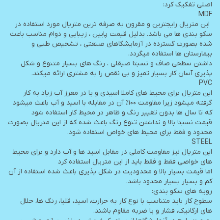
اصلی تفکیک کرد:
MDF
این متریال رایجترین و مقرون به صرفه ترین متریال مورد استفاده در
سکو بندی ها می باشد. بدلیل قیمت پایین ، زیبایی و دوام مناسب باعث
شده بصورت گسترده در آزمایشگاهای صنعتی ، تشخیص طبی و
بیمارستان ها استفاده میگردد.
داشتن سطحی صاف و نسبتا صیقلی ، رنگ های بسیار متنوع و شکل
پذیری آسان کار بسیار تمیز و بی نقص را به مشتری ارائه میکند.
PVC
این متریال برای محیط های کاملا اسیدی و یا در معرز آب زیاد به کار
گرفته میشود زیرا مقاومت ۱۰۰٪ آن در مقابله با اسید و آب باعث میشود
که تا سال ها بدون تغییر رنگ و ظاهر در محیط کار استفاده شود
قیمت نسبتا بالا و نداشتن تنوع رنگ باعث شده که از این متریال بصورت
محدود و فقط برای محیط های خواص استفاده شود.
STEEL
این متریال نیز مقاومت کاملی در مقابل اسید ها و آب دارد و برای محیط
های خواصی فقط و فقط باید از این متریال استفاده کرد
اما قیمت بسیار بالا و محدودیت در شکل پذیری باعث شده استفاده از آن
کم و بسیار بسیار محدود باشد.
رویه های سکو بندی:
سطوح کار باید متناسب با نوع کار به حرارت، اسيد، قليا، رنگ ها، حلال
های ارگانيک، فشار و یا ضربه مقاوم باشند.