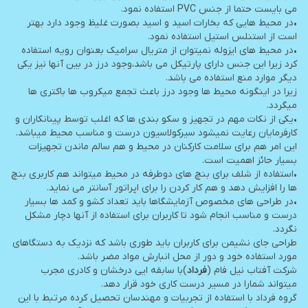
می بایست حتما از جنس PVC استفاده نمود.
•در محیط هایی که بخارات اسید و اسید بصورت غلیظ وجود دارد بهتر
است از استنلس استیل استفاده نمود.
•در محیط های ایزوله نمیتوان از متریال سرامیک بعنوان رویه استفاده
کرد زیرا این جنس دارای پارتیکل می باشد،وجود درز در بین آنها نیز یکی
دیگر موارد منع استفاده می باشد.
زیرا در اینگونه محیط ها وجود درز باعث تجمع میکروب ها باکتری ها
میگردد.
•یکی از نکات مهم در تجهیز و سکو بندی ها که اغلب توسط پینانکاران و
کارفرمایان رعایت نمیشود سیرکولاسیون درست و مناسب محیط میباشد.
این امر هم برای سلامت کارکنان در محیط و هم سالم ماندن تجهیزات
بسیار حائز اهمیت است.
•استفاده از شلف برای بنچ های دوطرفه در محیط میتواند هم کاربری بنچ
ها را افزایش دهد و هم کار کردن را برای اپراتور آسانتر می نماید.
•در طراحی های مخصوص آزمایشگاها باید تعداد کشو و کمد ها بسیار
درست و مناسب انجام شود تا کاربران برای استفاده از آنها دچار مشکل
نگردد.
طراحی جای نشیمن برای کاربران باید طوری باشد که نزدیک به دستگاهای
مورد استفاده خود و دور از محل انبارش مواد مضر باشد.
شرکت آفتاب نیل فام (
فرداد
)با سابقه ایی درخشان و کادری مجرب
میتواند شمارا در مسیر درست کاری خود قرار دهد.
گروه فرداد با استفاده از تجربیات و مهندسان تحصیل کرده مرتبط با این