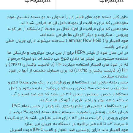
35,000,000
12,500,000
بطور کلی دسته هود های فیلتر دار را میتوان به دو دسته تقسیم نمود:
•هودهایی که برای مراقبت از نمونه داخل آن ها طراحی شده اند.
•هودهایی که برای مراقبت از افراد فعال در محیط آزمایشگاه از هر گونه
ویروس ، میکروب و دیگر آلودگی ها طراحی شده اند.
هود لامینار یا ( laminar Flow Hoid) شناخته میشوند دارای جریان خطی
آرام می باشند.
در این مدل هود از فیلتر HEPA برای از بین بردن میکروب و پارتیکل ها
استفاده میشود،این فیلتر ها دادای تنوع می باشند اما دو نمونه مرسوم
که در هود های لامینار استفاده میگردد H14 (با قابلیت پاکسازی ۹۹/۹۹٪) و
H13 (با قابلیت پاکسازی ۹۹/۹۵٪) که برای مصارف مختلف از آنها در هود
استفاده میگردد.
جنس بدنه خارجی این دستگاها از ورق فولادی با رنگ های عمدتاً الکترو
استاتیک با ضخامت ۷۰۰ میکرون ساخته و پوشش داده میشود و داخل
دستگاه از جنس استنلس استیل ۳۱۶ می باشد که هم ضد اسید و آب
میباشد و هم بهتر و راحتر عاری از آلودگی ها میگردد.
این دستگاها با داشتن فن سانتریفیوژی بک واردر از جنس تمام PVC
جریان مکش ودمش را بصورت سیستم نیمه بسته (حدود ۳۰ درصد از
هوای ورودی از اگزاست سقفی که دارای فیلتر هپا می باشد خارج میگردد)
با سرعت ۰.۳ تا ۰.۵ متر برثانیه در دستگاه به جریان می اندازد.
هود لامینار باید دارای روشنایی ضد انفجار و لامپ UV-C(جهت استریل