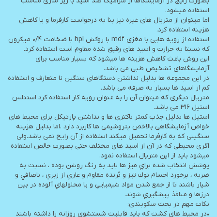
بصورت رایج در آزمایشگاها از سرامیک ضد اسید با زیر سازی مناسب
استفاده میشود.
اما میتوان از متریال های غیره نیز بنا به درخواست کارفرما و یا کاهش
هزینه استفاده کرد.
استفاده از رویه هایی با مغزی mdf با روکش hpl با ضخامت ۰/۴ میکرون
که نسبتا به حرارت و اسید های رقیق شده مقاوم است استفاده کرد.
این روش باعث کاهش هزینه ها میشود که بسیار مناسب برای
آزمایشگاهای تشخیص طبی می باشد.
در این مجموعه ها بدلیل نداشتن دستگاهای سنگین نا متعارف و استفاده
کم از اسید ها بسیار به صرفه می باشد.
متریال دیگری که میتوان آن را به عنوان رویه کار استفاده کرد استنلس
استیل ۳۱۶ می باشد.
استیل ها بدلیل جذب کمتر باکتری ها و نداشتن پارتیکل برای محیط های
خواص آزمایشگاهی بالاخص پتروشیمی ها کاربرد دارد .اما بدلیل هزینه
سنگینی که به کارفرما تحمیل میکند استفاده از آن رایج نمی باشد.ولی
اگری محیطی که در آن از اسید های مختلف حتی بصورت خالص استفاده
میشود باید از این متریال استفاده نمود.
ﭘﻮﺷﺶ اﻧﺘﺨﺎب ﺷﺪه ﺑﺮاي ﻣﻴﺰ ﻫﺎ ﺑﺎﻳﺪ ﺑﻪ رﻧﮓ روﺷﻦ ﺑﻮده ، ﻧﺴﺒﺖ ﺑﻪ
ﺿﺮﺑﻪ ، ﺑﺮﺧﻮرد اﺟﺴﺎم ﻧﻮك ﺗﻴﺰ و ﺑُﺮﻧﺪه ﻣﻘﺎوم و ﻋﺎري از زﺑﺮي ، ﻧﺎﺻﺎﻓﻲ و
ﺷﻴﺎر ﺑﺎﺷﻨﺪ ﺗﺎ از ﺟﻤﻊ ﺷﺪن ﻣﻮاد ﺷﻴﻤﻴﺎﻳﻲ و ﻳﺎ ﻣﺤﻠﻮﻟﻬﺎي آﻟﻮده در ﺑﻴﻦ
درزﻫﺎ و ﻣﻨﺎﻓﺬ ﭘﻴﺸﮕﻴﺮي ﺷﻮﻧﺪ.
نکات مهم در بحث سکوبندی:
•در محیط های کشت که باید قابلیت شستشوی روزانه را داشته باشند