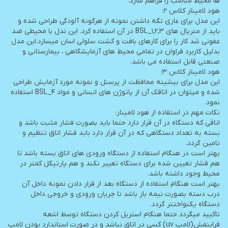
ها محیط مناسب را فراهم سازد.
هود لامینار کلاس ۲:
این مدل برای عاری نگه داشتن نمونه از هرگونه آلودگی طراحی شده و
باید از متریال های BSL_1,2,3 در آن استفاده کرد. این ندل با محیطی ضد
عفونی شد کار را برای کارهای بافت و کشت سلولی اسان میسازد.این مدل
بدلیل کاربرد فراوان در تمامی محیط های آزمایشگاهی ، بیمارستانی و
صنعتی قابل استفاده می باشد.
هود لامینار کلاس ۳:
این مدل برای بیشینه محافظت از پرسنل و نمونه مورد آزمایش طراحی
شده و میتوان در اتاقک آن از پاتوژن های انسانی و مواد BSL_4 استفاده
نمود.
نکات مهم در استفاده از هود لامینار:
اتاقی که دستگاه در آن قرار دارد حتما باید بصورت فشار مثبت باشد و
بسته به تعداد دستگاهی که در آن قرار دارد باید فشار اتاق تنظیم و
تامین گردد.
بهتر است در هنگام استفاده از دستگاه ورودی های اتاق بسته باشد تا
هم فشار تعیین شده برای دستگاه تعییر نکند و هم پارتیکل کمتر در
محیط وجود داشته باشد.
بهتر است هنگام استفاده از دستگاه بعد از قرار دادن نمونه داخل آن
درب دسته بصورت نیمه باز باشد تا جریان ورودی و خروجی داخل
دستگاه یکنواختتر گردد.
تاکیید میگردد حتما هنگام استریل کردن دستگاه توسط اشعه
فرابنفش(لامپ uv) کسی در اتاق نباشد و در صورت استاندارد بودن لامپ