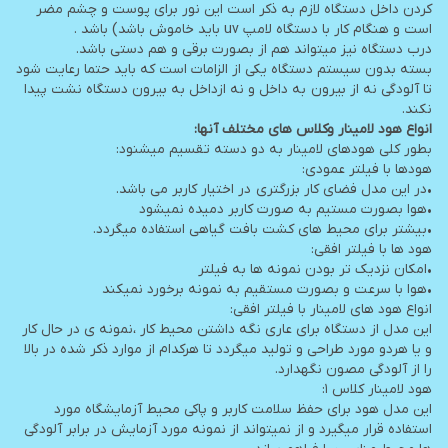
کردن داخل دستگاه لازم به ذکر است این نور برای پوست و چشم مضر
است و هنگام کار با دستگاه لامپ uv باید خاموش باشد) باشد .
درب دستگاه نیز میتواند هم از بصورت برقی و هم دستی باشد.
بسته بدون سیستم دستگاه یکی از الزامات است که باید حتما رعایت شود
تا آلودگی نه از بیرون به داخل و نه ازداخل به بیرون دستگاه نشت پیدا
نکند.
انواع هود لامینار وکلاس های مختلف آنها:
بطور کلی هودهای لامینار به دو دسته تقسیم میشنود:
هودها با فیلتر عمودی:
•در این مدل فضای کار بزرگتری در اختیار کاربر می باشد.
•هوا بصورت مستیم به صورت کاربر دمیده نمیشود
•بیشتر برای محیط های کشت بافت گیاهی استفاده میگردد.
هود ها با فیلتر افقی:
•امکان نزدیک تر بودن نمونه ها به فیلتر
•هوا با سرعت و بصورت مستقیم به نمونه برخورد نمیکند
انواع هود های لامینار با فیلتر افقی:
این مدل از دستگاه برای عاری نگه داشتن محیط کار ،نمونه ی در حال کار
و یا هردو مورد طراحی و تولید میگردد تا هرکدام از موارد ذکر شده در بالا
را از آلودگی مصون نگهدارد.
هود لامینار کلاس ۱:
این مدل هود برای حفظ سلامت کاربر و پاکی محیط آزمایشگاه مورد
استفاده قرار میگیرد و از نمیتواند از نمونه مورد آزمایش در برابر آلودگی