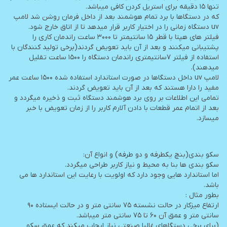
تنها ۱۵ دقیقه برای استریل کردن کافی میباشد.
که در دستگاها با برد تمام هوشمند بعد از داخل فرمان روشن شد لامپ
uv دستگاه زمانی را در اختیار کاربر قرار میدهد تا از اتاق خارج شود.
فیلتر های هپتا با قطر ۱۵ سانتیمتر تا ۳۰۰۰ ساعت راندمان کاری را
پشتیبانی میکنند و بعد از آن باید تعویض گردند(برخی تولید کنندگان با
استفاده از فیلتر ۷سانتیمتری راندمان دستگاه را ۱۵۰۰ ساعت تقلیل
میدهند).
لامپ uv داخل دستگاها در صورت استاندارد استفاده شده ۱۵۰۰ ساعت عمر
مفید را دارا هستند که بعد از آن باید تعویض گردند.
تمامی این اطلاعات بر روی برد هوشمند دستگاه ثبت و ذخیره میگردد و
بعد از اتمام عمر قطعات با دادن آلارم کاربر را از زمان تعویض با خبر
میسازد.
سکو بندی(بنچ یکطرفه و دو طرفه) و انواع آن:
سکو بندی ها بنا به محیط و نیاز کاربر طراحی میگردد.
اما استاندارد هایی وجود دارد که اولویت با رعایت این استاندارد ها می
باشد.
بطور مثال :
ارتفاع میزکار در حالت نشسته 75 سانتی متر و در حالت ایستاده 90
سانتی متر و عمق آن 60 تا 75 سانتی متر میباشد.
(برای برخی دستگاهای غالبا صنعتی نیاز ایجاب میکند که عمق سکو